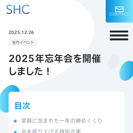
C
O
N
T
A
C
T
2025.12.26
社内イベント
2025年忘年会を開催
しました！
目次
笑顔に包まれた一年の締めくくり
会を盛り上げる特別企画