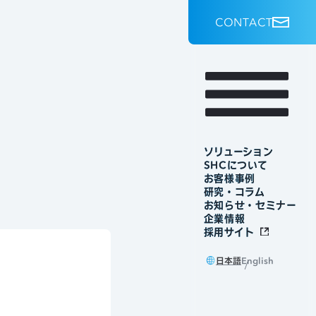
C
O
N
T
A
C
T
ソリューション
SHCについて
お客様事例
研究・コラム
お知らせ・セミナー
企業情報
採用サイト
日本語
English